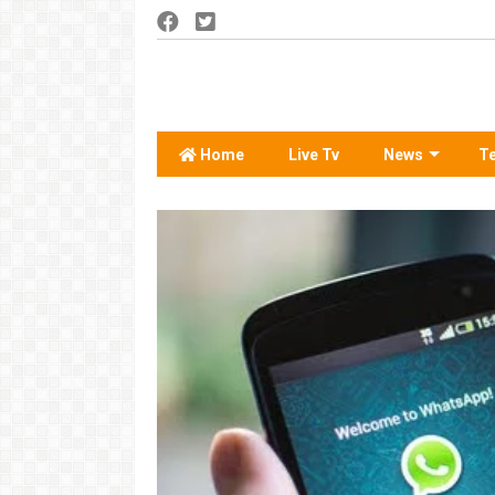
Home
Live Tv
News
T