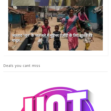
जल्लाद 'जून' के जलजले में मुठ्ठीभर पंजीरी के लिए झुलस रहे
मासूम...
Deals you cant miss