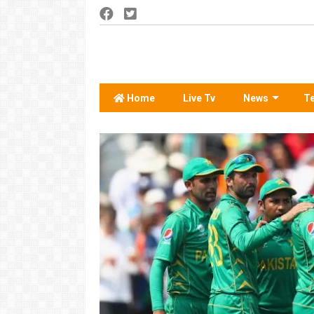
Home
Live Tv
News
T