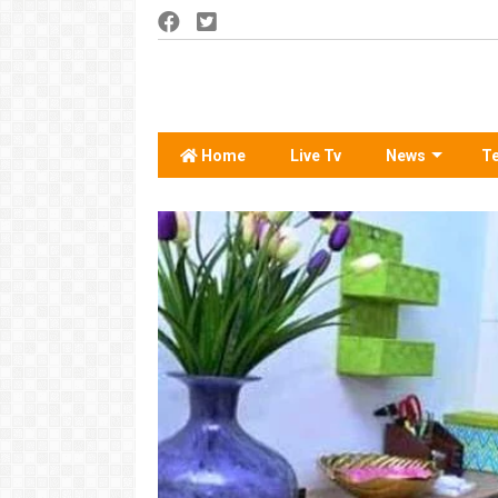
Home
Live Tv
News
T