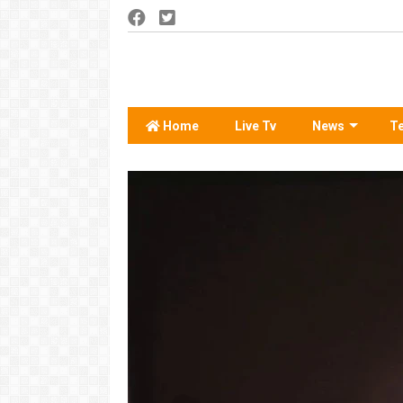
Home
Live Tv
News
T