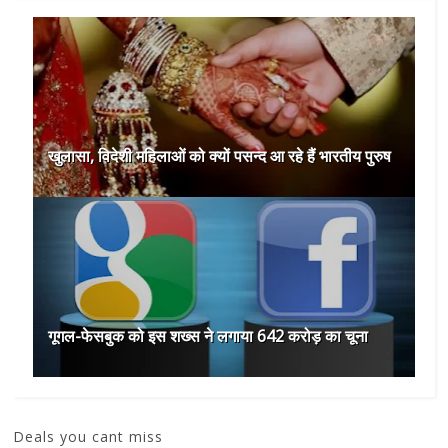
खुलासा, विदेशी महिलाओं को क्यों पसन्द आ रहे हैं भारतीय पुरुष
गूगल-फेसबुक को इस शख्स ने लगाया 642 करोड़ का चूना
Deals you cant miss