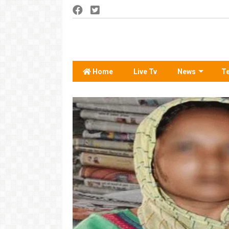
Home
Live Tv
News
T